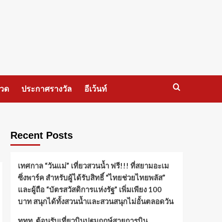
กวด
ประกาศรางวัล
อีเว้นท์
Recent Posts
เทศกาล “วันแม่” เที่ยวสวนน้ำ ฟรี!!! ที่สยามอะเม
ซิ่งพาร์ค สำหรับผู้ได้รับสิทธิ์ “ไทยช่วยไทยพลัส”
และผู้ถือ “บัตรสวัสดิการแห่งรัฐ” เพิ่มเพียง 100
บาท สนุกได้ทั้งสวนน้ำและสวนสนุกไม่อั้นตลอดวัน
ททท. ต้อนรับเที่ยวบินปฐมฤกษ์สายการบิน