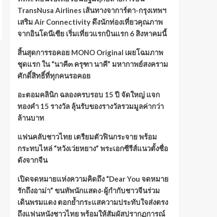
TransNusa Airlines เส้นทางจาการ์ตา-กรุงเทพฯ
เสริม Air Connectivity ดึงนักท่องเที่ยวคุณภาพ
จากอินโดนีเซีย เริ่มเที่ยวแรกบินแรก 6 สิงหาคมนี้
สิ้นสุดการรอคอย MONO Original เผยโฉมภาพ
ชุดแรก ใน “นาคี๓ ครุฑา นาคี” มหากาพย์สงคราม
ศักดิ์สิทธิ์ที่ทุกคนรอคอย
อะตอมคลินิก ฉลองครบรอบ 15 ปี จัดใหญ่ แจก
ทองคำ 15 รางวัล ลุ้นรับของรางวัลรวมมูลค่ากว่า
ล้านบาท
แฟนคลับชาวไทย เตรียมตัวฟินกระจาย พร้อม
กระทบไหล่ “หวังเว่ยหยาง” พระเอกซีรีส์แนวตั้งชื่อ
ดังจากจีน
เปิดจดหมายแห่งความคิดถึง “Dear You จดหมาย
รักถึงอาม่า” ขนทัพนักแสดง-ผู้กำกับชาวจีนร่วม
เดินพรมแดง ตอกย้ำกระแสความประทับใจส่งตรง
ถึงแฟนหนังชาวไทย พร้อมให้สัมผัสปรากฏการณ์