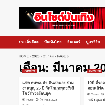
ประเด็นฮ๊อต
บันเทิงไทย
อินเตอร์
มูเตเวิร์ส
HOME
2023
มีนาคม
PAGE 5
เดือน:
มีนาคม 2
บันเทิงไทย
บันเทิงไทย
แจ๊ค ธนพล-ดำ ดินสอพอง ร่วม
10ปี ที่รอ
งานบุญ 25 ปี วัดโกมุทพุทธรังสี
คอนเสิร์ต 
โชว์รำวงย้อนยุค
Toonist
“แจ้ ดนุพล ยื
Toonist
มีนาคม 2, 2023