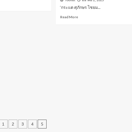
​‘กระแต ศุภักษร ไชยม...
Read More
5
1
2
3
4