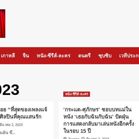
เกาหลี
จีน
หนัง-ซีรีส์-ละคร
ดนตรี
ซุบซิบ
เวทีประ
023
หนัง-ซีรีส์-ละคร
คอย “ที่สุดของเพลงแจ้
‘กระแต-ศุภักษร’ ชอบบทแม่ใน
ศิลปินที่คุณแสนรัก
หนัง ‘เธอกับฉันกับฉัน’ ปัดฝุ่น
การแสดงกลับมาเล่นหนังอีกครั้ง
มีนาคม 2, 2023
ในรอบ 15 ปี
นยัน ขึ...
Toonist
มีนาคม 2, 2023