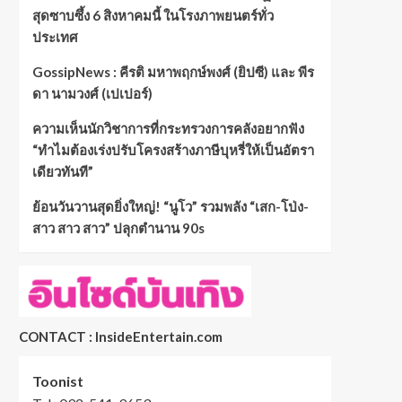
สุดซาบซึ้ง 6 สิงหาคมนี้ ในโรงภาพยนตร์ทั่ว
ประเทศ
GossipNews : คีรติ มหาพฤกษ์พงศ์ (ยิปซี) และ พีร
ดา นามวงศ์ (เปเปอร์)
ความเห็นนักวิชาการที่กระทรวงการคลังอยากฟัง
“ทำไมต้องเร่งปรับโครงสร้างภาษีบุหรี่ให้เป็นอัตรา
เดียวทันที”
ย้อนวันวานสุดยิ่งใหญ่! “นูโว” รวมพลัง “เสก-โป่ง-
สาว สาว สาว” ปลุกตำนาน 90s
CONTACT : InsideEntertain.com
Toonist