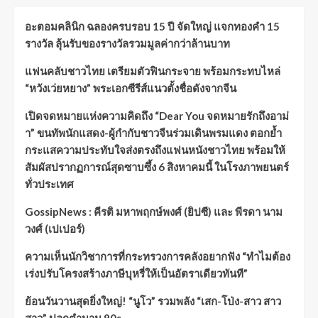
อะตอมคลินิก ฉลองครบรอบ 15 ปี จัดใหญ่ แจกทองคำ 15
รางวัล ลุ้นรับของรางวัลรวมมูลค่ากว่าล้านบาท
แฟนคลับชาวไทย เตรียมตัวฟินกระจาย พร้อมกระทบไหล่
“หวังเว่ยหยาง” พระเอกซีรีส์แนวตั้งชื่อดังจากจีน
เปิดจดหมายแห่งความคิดถึง “Dear You จดหมายรักถึงอาม่
า” ขนทัพนักแสดง-ผู้กำกับชาวจีนร่วมเดินพรมแดง ตอกย้ำ
กระแสความประทับใจส่งตรงถึงแฟนหนังชาวไทย พร้อมให้
สัมผัสปรากฏการณ์สุดซาบซึ้ง 6 สิงหาคมนี้ ในโรงภาพยนตร์
ทั่วประเทศ
GossipNews : คีรติ มหาพฤกษ์พงศ์ (ยิปซี) และ พีรดา นาม
วงศ์ (เปเปอร์)
ความเห็นนักวิชาการที่กระทรวงการคลังอยากฟัง “ทำไมต้อง
เร่งปรับโครงสร้างภาษีบุหรี่ให้เป็นอัตราเดียวทันที”
ย้อนวันวานสุดยิ่งใหญ่! “นูโว” รวมพลัง “เสก-โป่ง-สาว สาว