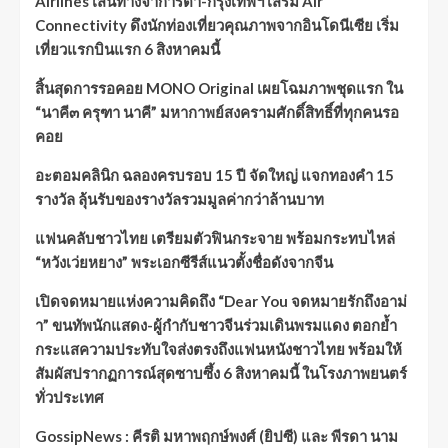
Airlines เส้นทางจาการ์ตา-กรุงเทพฯ เสริม Air
Connectivity ดึงนักท่องเที่ยวคุณภาพจากอินโดนีเซีย เริ่ม
เที่ยวแรกบินแรก 6 สิงหาคมนี้
สิ้นสุดการรอคอย MONO Original เผยโฉมภาพชุดแรก ใน
“นาคี๓ ครุฑา นาคี” มหากาพย์สงครามศักดิ์สิทธิ์ที่ทุกคนรอ
คอย
อะตอมคลินิก ฉลองครบรอบ 15 ปี จัดใหญ่ แจกทองคำ 15
รางวัล ลุ้นรับของรางวัลรวมมูลค่ากว่าล้านบาท
แฟนคลับชาวไทย เตรียมตัวฟินกระจาย พร้อมกระทบไหล่
“หวังเว่ยหยาง” พระเอกซีรีส์แนวตั้งชื่อดังจากจีน
เปิดจดหมายแห่งความคิดถึง “Dear You จดหมายรักถึงอาม่
า” ขนทัพนักแสดง-ผู้กำกับชาวจีนร่วมเดินพรมแดง ตอกย้ำ
กระแสความประทับใจส่งตรงถึงแฟนหนังชาวไทย พร้อมให้
สัมผัสปรากฏการณ์สุดซาบซึ้ง 6 สิงหาคมนี้ ในโรงภาพยนตร์
ทั่วประเทศ
GossipNews : คีรติ มหาพฤกษ์พงศ์ (ยิปซี) และ พีรดา นาม