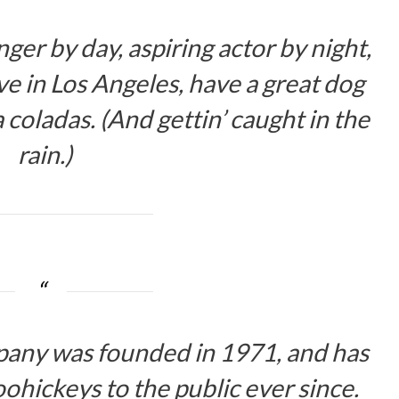
ger by day, aspiring actor by night,
ive in Los Angeles, have a great dog
 coladas. (And gettin’ caught in the
rain.)
ny was founded in 1971, and has
ohickeys to the public ever since.