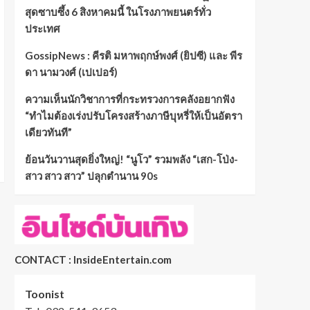
สุดซาบซึ้ง 6 สิงหาคมนี้ ในโรงภาพยนตร์ทั่ว
ประเทศ
GossipNews : คีรติ มหาพฤกษ์พงศ์ (ยิปซี) และ พีร
ดา นามวงศ์ (เปเปอร์)
ความเห็นนักวิชาการที่กระทรวงการคลังอยากฟัง
“ทำไมต้องเร่งปรับโครงสร้างภาษีบุหรี่ให้เป็นอัตรา
เดียวทันที”
ย้อนวันวานสุดยิ่งใหญ่! “นูโว” รวมพลัง “เสก-โป่ง-
สาว สาว สาว” ปลุกตำนาน 90s
CONTACT : InsideEntertain.com
Toonist