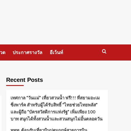
กวด
ประกาศรางวัล
อีเว้นท์
Recent Posts
เทศกาล “วันแม่” เที่ยวสวนน้ำ ฟรี!!! ที่สยามอะเม
ซิ่งพาร์ค สำหรับผู้ได้รับสิทธิ์ “ไทยช่วยไทยพลัส”
และผู้ถือ “บัตรสวัสดิการแห่งรัฐ” เพิ่มเพียง 100
บาท สนุกได้ทั้งสวนน้ำและสวนสนุกไม่อั้นตลอดวัน
ททท. ต้อนรับเที่ยวบินปฐมฤกษ์สายการบิน