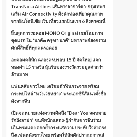
TransNusa Airlines เส้นทางจาการ์ตา-กรุงเทพฯ
เสริม Air Connectivity ดึงนักท่องเที่ยวคุณภาพ
จากอินโดนีเซีย เริ่มเที่ยวแรกบินแรก 6 สิงหาคมนี้
สิ้นสุดการรอคอย MONO Original เผยโฉมภาพ
ชุดแรก ใน “นาคี๓ ครุฑา นาคี” มหากาพย์สงคราม
ศักดิ์สิทธิ์ที่ทุกคนรอคอย
อะตอมคลินิก ฉลองครบรอบ 15 ปี จัดใหญ่ แจก
ทองคำ 15 รางวัล ลุ้นรับของรางวัลรวมมูลค่ากว่า
ล้านบาท
แฟนคลับชาวไทย เตรียมตัวฟินกระจาย พร้อม
กระทบไหล่ “หวังเว่ยหยาง” พระเอกซีรีส์แนวตั้งชื่อ
ดังจากจีน
เปิดจดหมายแห่งความคิดถึง “Dear You จดหมาย
รักถึงอาม่า” ขนทัพนักแสดง-ผู้กำกับชาวจีนร่วม
เดินพรมแดง ตอกย้ำกระแสความประทับใจส่งตรง
ถึงแฟนหนังชาวไทย พร้อมให้สัมผัสปรากฏการณ์