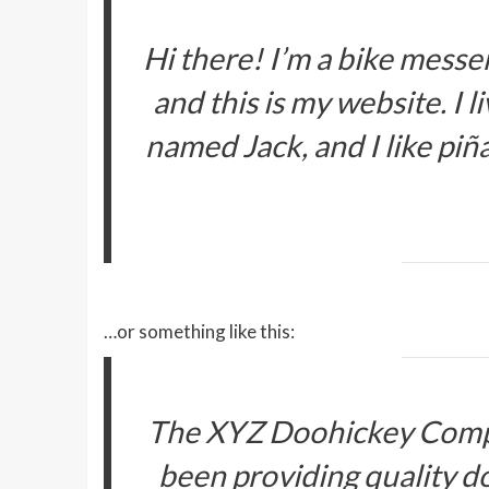
Hi there! I’m a bike messen
and this is my website. I l
named Jack, and I like piña
…or something like this:
The XYZ Doohickey Compa
been providing quality do