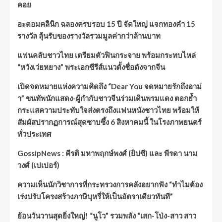
คอย
อะตอมคลินิก ฉลองครบรอบ 15 ปี จัดใหญ่ แจกทองคำ 15
รางวัล ลุ้นรับของรางวัลรวมมูลค่ากว่าล้านบาท
แฟนคลับชาวไทย เตรียมตัวฟินกระจาย พร้อมกระทบไหล่
“หวังเว่ยหยาง” พระเอกซีรีส์แนวตั้งชื่อดังจากจีน
เปิดจดหมายแห่งความคิดถึง “Dear You จดหมายรักถึงอาม่
า” ขนทัพนักแสดง-ผู้กำกับชาวจีนร่วมเดินพรมแดง ตอกย้ำ
กระแสความประทับใจส่งตรงถึงแฟนหนังชาวไทย พร้อมให้
สัมผัสปรากฏการณ์สุดซาบซึ้ง 6 สิงหาคมนี้ ในโรงภาพยนตร์
ทั่วประเทศ
GossipNews : คีรติ มหาพฤกษ์พงศ์ (ยิปซี) และ พีรดา นาม
วงศ์ (เปเปอร์)
ความเห็นนักวิชาการที่กระทรวงการคลังอยากฟัง “ทำไมต้อง
เร่งปรับโครงสร้างภาษีบุหรี่ให้เป็นอัตราเดียวทันที”
ย้อนวันวานสุดยิ่งใหญ่! “นูโว” รวมพลัง “เสก-โป่ง-สาว สาว