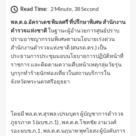
Read Time:
2 Minute, 38 Second
พล.ต.อ.อัคราเดช พิมลศรี ที่ปรึกษาพิเศษ สำนักงาน
ตำรวจแห่งชาติ
ในฐานะผู้อำนวยการศูนย์ปราบ
ปรามอาชญากรรมพิเศษตามนโยบายเร่งด่วน
สำนักงานตำรวจแห่งชาติ (ศนรด.ตร.) เป็น
ประธานการประชุมมอบนโยบายการปฏิบัติหน้าที่
ราชการ และติดตามความคืบหน้าเหตุกลุ่มวัยรุ่น
บุกรุกทำร้ายนักท่องเที่ยวในสถานบริการใน
จังหวัดพระนครศรีอยุธยา
โดยมี พล.ต.ท.สุรพล เปรมบุตร ผู้บัญชาการตำรวจ
ภูธรภาค 1 (ผบช.ภ.1) , พล.ต.ต.โชคชัย งามวงศ์
รอง ผบช.ภ.1 , พล.ต.ต.นฤนาท พุทไธสง ผู้บังคับการ