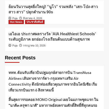
ย้อนวันวานสุดยิ่งใหญ่! “นูโว” รวมพลัง “เสก-โป่ง-สาว
สาว สาว” ปลุกตำนาน 90s
Puja
สิงหาคม 4, 2026
Hot News
ประชาสัมพันธ์
เอไอเอ ประกาศผลรางวัล ‘AIA Healthiest Schools’
ระดับภูมิภาค ยกย่องโรงเรียนต้นแบบด้านสุขภาพ
Puja
กรกฎาคม 10, 2026
Recent Posts
ททท. ต้อนรับเที่ยวบินปฐมฤกษ์สายการบิน TransNusa
Airlines เส้นทางจาการ์ตา-กรุงเทพฯ เสริม Air
Connectivity ดึงนักท่องเที่ยวคุณภาพจากอินโดนีเซีย เริ่ม
เที่ยวแรกบินแรก 6 สิงหาคมนี้
สิ้นสุดการรอคอย MONO Original เผยโฉมภาพชุดแรก ใน
“นาคี๓ ครุฑา นาคี” มหากาพย์สงครามศักดิ์สิทธิ์ที่ทุกคนรอ