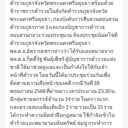
ตำรวจภูธรจังหวัดพระนครศรีอยุธยา พร้อมด้วย
ข้าราชการตำรวจในสังกัดตำรวจภูธรจังหวัด
พระนครศรีอยุธยา , กองบังคับการสืบสวนสอบสวน
ตำรวจภูธรภาค 1 และกองบัญชาการตำรวจ
สอบสวนกลาง ร่วมประชุม ณ ห้องประชุมนันทโชติ
ตำรวจภูธรจังหวัดพระนครศรีอยุธยา
พล.ต.อ.อัคราเดชฯ กล่าวว่า ได้รับมอบหมายจาก
พล.ต.อ.กิตติ์รัฐ พันธุ์เพ็ชร์ ผู้บัญชาการตำรวจแห่ง
ชาติ ให้มาช่วยดูแลและเป็นกำลังใจให้กับเจ้า
หน้าที่ตำรวจ โดยวันนี้ได้มาประชุมร่วมกันเพื่อ
ติดตามความคืบหน้าของคดี กรณีวันที่ 18
พฤษภาคม 2568 ที่ผ่านมา เวลาประมาณ 23.30 น.
มีกลุ่มชายฉกรรจ์จำนวน 14 ราย ในคราวแรก
และตรวจสอบเพิ่มเติมอีก 1 ราย รวมเป็น 15 ราย
ได้กระทำความผิดฝ่าฝืนกฎหมาย ใช้กำลังเข้าไป
ทำร้ายและพยายามปล้นทรัพย์ ข่มขู่ กระทำการ