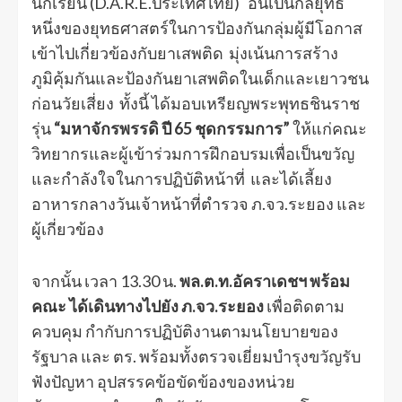
นักเรียน (D.A.R.E.ประเทศไทย) อันเป็นกลยุทธ์
หนึ่งของยุทธศาสตร์ในการป้องกันกลุ่มผู้มีโอกาส
เข้าไปเกี่ยวข้องกับยาเสพติด มุ่งเน้นการสร้าง
ภูมิคุ้มกันและป้องกันยาเสพติดในเด็กและเยาวชน
ก่อนวัยเสี่ยง ทั้งนี้ ได้มอบเหรียญพระพุทธชินราช
รุ่น
“มหาจักรพรรดิ ปี 65 ชุดกรรมการ”
ให้แก่คณะ
วิทยากรและผู้เข้าร่วมการฝึกอบรมเพื่อเป็นขวัญ
และกำลังใจในการปฏิบัติหน้าที่ และได้เลี้ยง
อาหารกลางวันเจ้าหน้าที่ตำรวจ ภ.จว.ระยอง และ
ผู้เกี่ยวข้อง
จากนั้น เวลา 13.30 น.
พล.ต.ท.อัคราเดชฯ พร้อม
คณะ ได้เดินทางไปยัง ภ.จว.ระยอง
เพื่อติดตาม
ควบคุม กำกับการปฏิบัติงานตามนโยบายของ
รัฐบาล และ ตร. พร้อมทั้งตรวจเยี่ยมบำรุงขวัญรับ
ฟังปัญหา อุปสรรคข้อขัดข้องของหน่วย