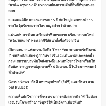
“นาคี๓ ครุฑา นาคี” มหากาพย์สงครามศักดิ์สิทธิ์ที่ทุกคนรอ
คอย
อะตอมคลินิก ฉลองครบรอบ 15 ปี จัดใหญ่ แจกทองคำ 15
รางวัล ลุ้นรับของรางวัลรวมมูลค่ากว่าล้านบาท
แฟนคลับชาวไทย เตรียมตัวฟินกระจาย พร้อมกระทบไหล่
“หวังเว่ยหยาง” พระเอกซีรีส์แนวตั้งชื่อดังจากจีน
เปิดจดหมายแห่งความคิดถึง “Dear You จดหมายรักถึงอาม่
า” ขนทัพนักแสดง-ผู้กำกับชาวจีนร่วมเดินพรมแดง ตอกย้ำ
กระแสความประทับใจส่งตรงถึงแฟนหนังชาวไทย พร้อมให้
สัมผัสปรากฏการณ์สุดซาบซึ้ง 6 สิงหาคมนี้ ในโรงภาพยนตร์
ทั่วประเทศ
GossipNews : คีรติ มหาพฤกษ์พงศ์ (ยิปซี) และ พีรดา นาม
วงศ์ (เปเปอร์)
ความเห็นนักวิชาการที่กระทรวงการคลังอยากฟัง “ทำไมต้อง
เร่งปรับโครงสร้างภาษีบุหรี่ให้เป็นอัตราเดียวทันที”