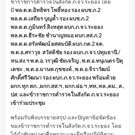
ข้าราชการตำรวจในสังกัด ภ.จว.ระยอง โดย
มี
พล.ต.ต.อิทธิพร โพธิ์ทอง รอง ผบช.ภ.2
พล.ต.ต.เสถียร บุญค้ำ รอง ผบช.ภ.2
พล.ต.ต.ภูมินทร์ สิงหสุต ผบก.ภ.จว.ระยอง
พล.ต.ต.ธีระชัย ชำนาญหมอ ผบก.สส.ภ.2
พล.ต.ต.สรัลพัฒน์ ยศสมบัติ ผบก.กต.2 จต.
พ.ต.อ.ศราวุธ สวัสดิชัย รอง ผบก.ภ.จว.ปทุมธานี /
หน.สง.ฯ พ.ต.อ.วรวุฒิ ชัยเจริญ , พ.ต.อ.ทนุเนตร ปิตุ
เตชะ , พ.ต.อ.มานพ ภุชชงค์ , พ.ต.อ.จิราวัฒน์
ศักดิ์ศรีวัฒนา รอง ผบก.ภ.จว.ระยอง พร้อมด้วย
ผกก.ทุก สภ. ,ผกก.สส.ฯ , ผกก.ฝอ.ฯ ,ทท.,ทล.,ตม., ส.,
ปส. และข้าราชการตำรวจในสังกัด ภ.จว.ระยอง
เข้าร่วมประชุม
พร้อมรับฟังบรรยายสรุป และปัญหาข้อขัดข้อง
ของข้าราชการตำรวจในสังกัด ภ.จว.ระยอง โดย
ได้กำชับหน่วยเพื่อทราบ และยึดถือปฏิบัติตาม