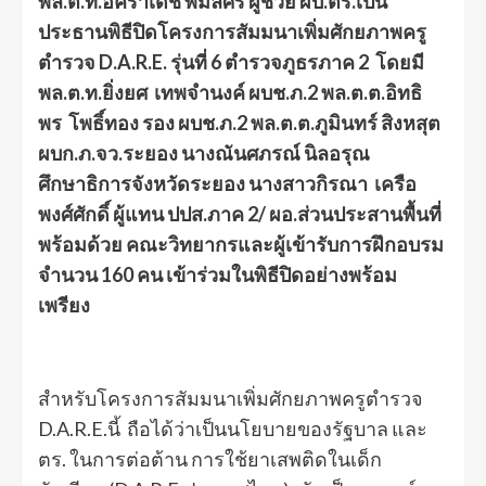
พล.ต.ท.อัคราเดช พิมลศรี ผู้ช่วย ผบ.ตร.เป็น
ประธานพิธีปิดโครงการสัมมนาเพิ่มศักยภาพครู
ตำรวจ D.A.R.E. รุ่นที่ 6 ตำรวจภูธรภาค 2 โดยมี
พล.ต.ท.ยิ่งยศ เทพจำนงค์ ผบช.ภ.2 พล.ต.ต.อิทธิ
พร โพธิ์ทอง รอง ผบช.ภ.2 พล.ต.ต.ภูมินทร์ สิงหสุต
ผบก.ภ.จว.ระยอง นางณันศภรณ์ นิลอรุณ
ศึกษาธิการจังหวัดระยอง นางสาวกิรณา เครือ
พงศ์ศักดิ์ ผู้แทน ปปส.ภาค 2/ ผอ.ส่วนประสานพื้นที่
พร้อมด้วย คณะวิทยากรและผู้เข้ารับการฝึกอบรม
จำนวน 160 คน เข้าร่วมในพิธีปิดอย่างพร้อม
เพรียง
สำหรับโครงการสัมมนาเพิ่มศักยภาพครูตำรวจ
D.A.R.E.นี้ ถือได้ว่าเป็นนโยบายของรัฐบาล และ
ตร. ในการต่อต้าน การใช้ยาเสพติดในเด็ก