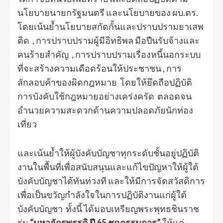
นโยบายนายกรัฐมนตรี และนโยบายของ ผบ.ตร.
โดยเน้นย้ำนโยบายสกัดกั้นและปราบปรามยาเสพ
ติด , การปราบปรามผู้มีอิทธิพล มือปืนรับจ้างและ
คนร้ายสำคัญ , การปราบปรามเรื่องหนี้นอกระบบ
ที่จะสร้างความเดือดร้อนให้ประชาชน , การ
ลักลอบค้าของผิดกฎหมาย โดยให้ยึดถือปฏิบัติ
การบังคับใช้กฎหมายอย่างเคร่งครัด ตลอดจน
อำนวยความสะดวกด้านความปลอดภัยนักท่อง
เที่ยว
และเน้นย้ำให้ผู้บังคับบัญชาทุกระดับชั้นอยู่ปฏิบัติ
งานในพื้นที่เพื่อสนับสนุนและแก้ไขปัญหาให้ผู้ใต้
บังคับบัญชาได้ทันท่วงที และให้มีการจัดสวัสดิการ
เพื่อเป็นขวัญกำลังใจในการปฏิบัติงานแก่ผู้ใต้
บังคับบัญชา ทั้งนี้ ได้มอบเหรียญพระพุทธชินราช
รุ่น
“มหาจักรพรรดิ ปี 65 ชุดกรรมการ”
ให้แก่