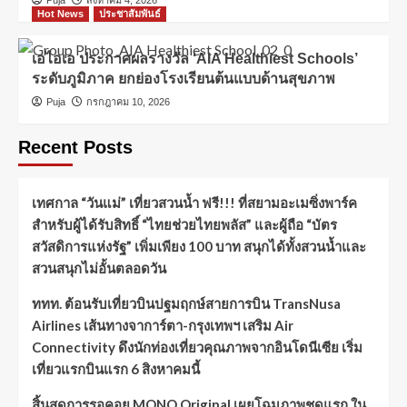
Puja
สิงหาคม 4, 2026
Hot News
ประชาสัมพันธ์
เอไอเอ ประกาศผลรางวัล ‘AIA Healthiest Schools’
ระดับภูมิภาค ยกย่องโรงเรียนต้นแบบด้านสุขภาพ
Puja
กรกฎาคม 10, 2026
Recent Posts
เทศกาล “วันแม่” เที่ยวสวนน้ำ ฟรี!!! ที่สยามอะเมซิ่งพาร์ค
สำหรับผู้ได้รับสิทธิ์ “ไทยช่วยไทยพลัส” และผู้ถือ “บัตร
สวัสดิการแห่งรัฐ” เพิ่มเพียง 100 บาท สนุกได้ทั้งสวนน้ำและ
สวนสนุกไม่อั้นตลอดวัน
ททท. ต้อนรับเที่ยวบินปฐมฤกษ์สายการบิน TransNusa
Airlines เส้นทางจาการ์ตา-กรุงเทพฯ เสริม Air
Connectivity ดึงนักท่องเที่ยวคุณภาพจากอินโดนีเซีย เริ่ม
เที่ยวแรกบินแรก 6 สิงหาคมนี้
สิ้นสุดการรอคอย MONO Original เผยโฉมภาพชุดแรก ใน