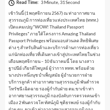
Read Time:
3 Minute, 31 Second
เช้าวันนี้ (1 พฤศจิกายน 2567) ณ ท่าอากาศยาน
สุวรรณภูมิ การท่องเที่ยวแห่งประเทศไทย (ททท.)
เปิดแคมเปญ “WOW! Thailand Passport
Privileges” ภายใต้โครงการ Amazing Thailand
Passport Privileges พร้อมมอบส่วนลด สิทธิพิเศษ
ต่าง ๆ สำหรับสินค้าและบริการด้านการท่องเที่ยว
แก่นักท่องเที่ยวที่เดินทางเข้าสู่ประเทศไทยในช่วง
เดือนพฤศจิกายน – 10 ธันวาคมนี้ โดย นางสาว
ฐาปนีย์ เกียรติไพบูลย์ ผู้ว่าการ ททท. พร้อมด้วย
นางประหนึ่งนุช บำเพ็ญสมัย ผู้อำนวยการฝ่าย
บริการลูกค้า ท่าอากาศยานสุวรรณภูมิ พันตำรวจ
โทรัชนี เฉิดฉาย รองผู้กำกับฝ่าย ตม.ขาเข้า ท่า
อากาศยานสุวรรณภูมิ กองบังคับการตรวจคนเข้า
เมือง 2 พันตรวจโท ทัศน์ภูมิ ชุติธรพงษ์ รองผู้กำกับ
ฝ่าย ตม. ขาเข้า ท่าอากาศยานสุวรรณภูมิ กอง