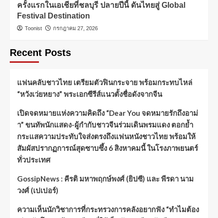
ครั้งแรกในเอเชียที่ชลบุรี ปลายปีนี้ ดันไทยสู่ Global
Festival Destination
Toonist
กรกฎาคม 27, 2026
Recent Posts
แฟนคลับชาวไทย เตรียมตัวฟินกระจาย พร้อมกระทบไหล่
“หวังเว่ยหยาง” พระเอกซีรีส์แนวตั้งชื่อดังจากจีน
เปิดจดหมายแห่งความคิดถึง “Dear You จดหมายรักถึงอาม่
า” ขนทัพนักแสดง-ผู้กำกับชาวจีนร่วมเดินพรมแดง ตอกย้ำ
กระแสความประทับใจส่งตรงถึงแฟนหนังชาวไทย พร้อมให้
สัมผัสปรากฏการณ์สุดซาบซึ้ง 6 สิงหาคมนี้ ในโรงภาพยนตร์
ทั่วประเทศ
GossipNews : คีรติ มหาพฤกษ์พงศ์ (ยิปซี) และ พีรดา นาม
วงศ์ (เปเปอร์)
ความเห็นนักวิชาการที่กระทรวงการคลังอยากฟัง “ทำไมต้อง