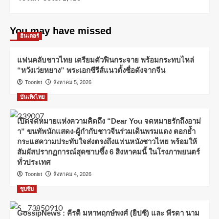
You may have missed
อินเตอร์
แฟนคลับชาวไทย เตรียมตัวฟินกระจาย พร้อมกระทบไหล่
“หวังเว่ยหยาง” พระเอกซีรีส์แนวตั้งชื่อดังจากจีน
Toonist
สิงหาคม 5, 2026
บันเทิงไทย
เปิดจดหมายแห่งความคิดถึง “Dear You จดหมายรักถึงอาม่
า” ขนทัพนักแสดง-ผู้กำกับชาวจีนร่วมเดินพรมแดง ตอกย้ำ
กระแสความประทับใจส่งตรงถึงแฟนหนังชาวไทย พร้อมให้
สัมผัสปรากฏการณ์สุดซาบซึ้ง 6 สิงหาคมนี้ ในโรงภาพยนตร์
ทั่วประเทศ
Toonist
สิงหาคม 4, 2026
ซุบซิบ
GossipNews : คีรติ มหาพฤกษ์พงศ์ (ยิปซี) และ พีรดา นาม