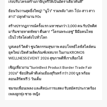
เร่งปรับโครงสร้างภาษีบุหรี่ให้เป็นอัตราเดียวทันที”
ย้อนวันวานสุดยิ่งใหญ่! “นูโว” รวมพลัง “เสก-โป่ง-สาว สาว
สาว” ปลุกตำนาน 90s
สร้างปรากฏการณ์ครั้งแรก มหาชนกว่า 3,000 คน รับบัพติศ
มาริมชายหาดพัทยา ตื่นตา! “โดรนพระเยซู” ฝีมือคนไทย
เป็นไวรัลโด่งดังไปทั่วโลก
บูสเตอร์ วิตต้า ชูนวัตกรรมสุขภาพ ตอบโจทย์ไลฟ์สไตล์คน
ยุคใหม่ เปิดตัวผลิตภัณฑ์เฟสแรก ในงาน KRONOS
WELLNESS EVENT 2026 สุขภาพดีที่เราเลือกได้
เชิญเที่ยวงาน “SurinBest Product Border Trade Fair
2026” ช้อปสินค้าดีเด่นเมืองสุรินทร์ กว่า 200 บูธ พร้อม
คอนเสิร์ตฟรี 5 วันเต็ม
ชมรมเพื่อนเพลง และศิลปะการแสดง รับสมัครประกวดร้อง
เพลงลูกทุ่ง ชาย-หญิง