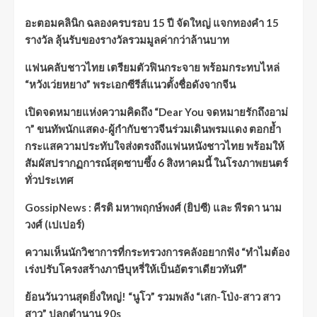
อะตอมคลินิก ฉลองครบรอบ 15 ปี จัดใหญ่ แจกทองคำ 15
รางวัล ลุ้นรับของรางวัลรวมมูลค่ากว่าล้านบาท
แฟนคลับชาวไทย เตรียมตัวฟินกระจาย พร้อมกระทบไหล่
“หวังเว่ยหยาง” พระเอกซีรีส์แนวตั้งชื่อดังจากจีน
เปิดจดหมายแห่งความคิดถึง “Dear You จดหมายรักถึงอาม่
า” ขนทัพนักแสดง-ผู้กำกับชาวจีนร่วมเดินพรมแดง ตอกย้ำ
กระแสความประทับใจส่งตรงถึงแฟนหนังชาวไทย พร้อมให้
สัมผัสปรากฏการณ์สุดซาบซึ้ง 6 สิงหาคมนี้ ในโรงภาพยนตร์
ทั่วประเทศ
GossipNews : คีรติ มหาพฤกษ์พงศ์ (ยิปซี) และ พีรดา นาม
วงศ์ (เปเปอร์)
ความเห็นนักวิชาการที่กระทรวงการคลังอยากฟัง “ทำไมต้อง
เร่งปรับโครงสร้างภาษีบุหรี่ให้เป็นอัตราเดียวทันที”
ย้อนวันวานสุดยิ่งใหญ่! “นูโว” รวมพลัง “เสก-โป่ง-สาว สาว
สาว” ปลุกตำนาน 90s