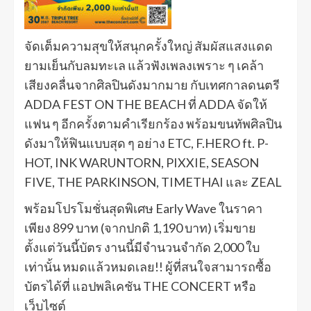
จัดเต็มความสุขให้สนุกครั้งใหญ่ สัมผัสแสงแดด
ยามเย็นกับลมทะเล แล้วฟังเพลงเพราะ ๆ เคล้า
เสียงคลื่นจากศิลปินดังมากมาย กับเทศกาลดนตรี
ADDA FEST ON THE BEACH ที่ ADDA จัดให้
แฟน ๆ อีกครั้งตามคำเรียกร้อง พร้อมขนทัพศิลปิน
ดังมาให้ฟินแบบสุด ๆ อย่าง ETC, F.HERO ft. P-
HOT, INK WARUNTORN, PIXXIE, SEASON
FIVE, THE PARKINSON, TIMETHAI และ ZEAL
พร้อมโปรโมชั่นสุดพิเศษ Early Wave ในราคา
เพียง 899 บาท (จากปกติ 1,190 บาท) เริ่มขาย
ตั้งแต่วันนี้บัตร งานนี้มีจำนวนจำกัด 2,000 ใบ
เท่านั้น หมดแล้วหมดเลย!! ผู้ที่สนใจสามารถซื้อ
บัตรได้ที่ แอปพลิเคชัน THE CONCERT หรือ
เว็บไซต์