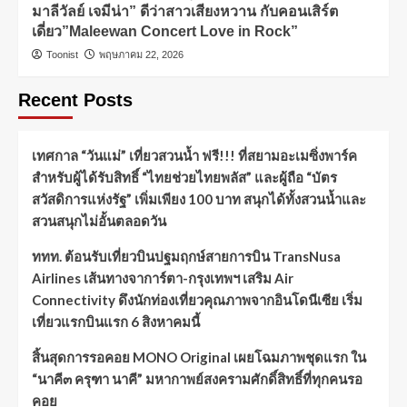
มาลีวัลย์ เจมีน่า” ดีว่าสาวเสียงหวาน กับคอนเสิร์ต
เดี่ยว”Maleewan Concert Love in Rock”
Toonist
พฤษภาคม 22, 2026
Recent Posts
เทศกาล “วันแม่” เที่ยวสวนน้ำ ฟรี!!! ที่สยามอะเมซิ่งพาร์ค
สำหรับผู้ได้รับสิทธิ์ “ไทยช่วยไทยพลัส” และผู้ถือ “บัตร
สวัสดิการแห่งรัฐ” เพิ่มเพียง 100 บาท สนุกได้ทั้งสวนน้ำและ
สวนสนุกไม่อั้นตลอดวัน
ททท. ต้อนรับเที่ยวบินปฐมฤกษ์สายการบิน TransNusa
Airlines เส้นทางจาการ์ตา-กรุงเทพฯ เสริม Air
Connectivity ดึงนักท่องเที่ยวคุณภาพจากอินโดนีเซีย เริ่ม
เที่ยวแรกบินแรก 6 สิงหาคมนี้
สิ้นสุดการรอคอย MONO Original เผยโฉมภาพชุดแรก ใน
“นาคี๓ ครุฑา นาคี” มหากาพย์สงครามศักดิ์สิทธิ์ที่ทุกคนรอ
คอย