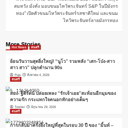
สมหวัง มั่งคั่ง มอบขนมไหว้พระจันทร์ S&P ในปีมังกร
ทอง” เปิดตัวขนมไหว้พระจันทร์รสชาติใหม่ และขนม
ไหว้พระจันทร์ลายมังกรทอง
More Stories
Hot News
ดนตรี
ย้อนวันวานสุดยิ่งใหญ่! “นูโว” รวมพลัง “เสก-โป่ง-สาว
สาว สาว” ปลุกตำนาน 90s
Puja
สิงหาคม 4, 2026
ดนตรี
สอง- ฐิติรัตน์ ปล่อยเพลง “รักเจ้าเอย”สะท้อนอีกมุมของ
ความรัก กระแทกใจคนอกหักอย่างเต็มๆ
Toonist
มิถุนายน 29, 2026
ดนตรี
การกลับมาครั้งยิ่งใหญ่ที่สุดในรอบ 30 ปี ของ “มิ้นท์ –